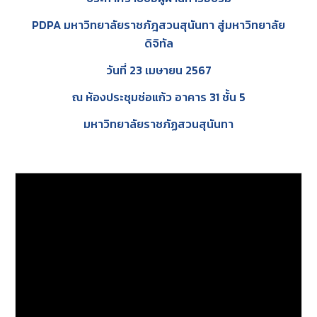
PDPA มหาวิทยาลัยราชภัฎสวนสุนันทา สู่มหาวิทยาลัย
ดิจิทัล
วันที่ 23 เมษายน 2567
ณ ห้องประชุมช่อแก้ว อาคาร 31 ชั้น 5
มหาวิทยาลัยราชภัฏสวนสุนันทา