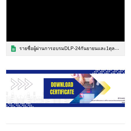
รายชื่อผู้ผ่านการอบรมDLP-24กันยายนและ1ตุลาคม